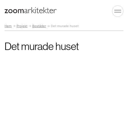
Hem
→
Projekt
→
Bostäder
→
Det murade huset
Det murade huset